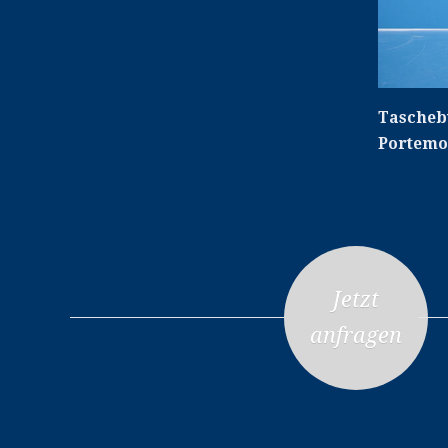
Tascheb
Portemon
Jetzt
anfragen