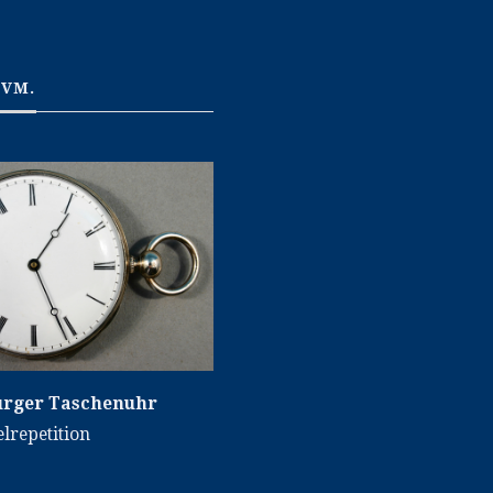
UVM.
rger Taschenuhr
elrepetition